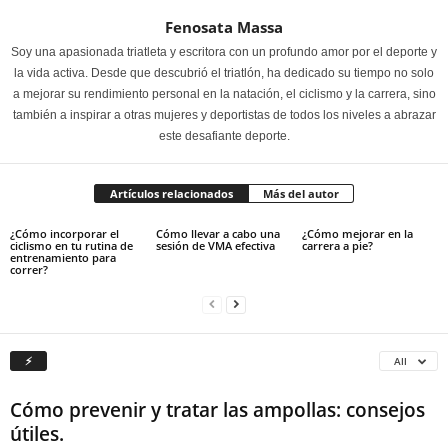
Fenosata Massa
Soy una apasionada triatleta y escritora con un profundo amor por el deporte y
la vida activa. Desde que descubrió el triatlón, ha dedicado su tiempo no solo
a mejorar su rendimiento personal en la natación, el ciclismo y la carrera, sino
también a inspirar a otras mujeres y deportistas de todos los niveles a abrazar
este desafiante deporte.
Artículos relacionados
Más del autor
¿Cómo incorporar el
Cómo llevar a cabo una
¿Cómo mejorar en la
ciclismo en tu rutina de
sesión de VMA efectiva
carrera a pie?
entrenamiento para
correr?
⚡
All
Cómo prevenir y tratar las ampollas: consejos
útiles.