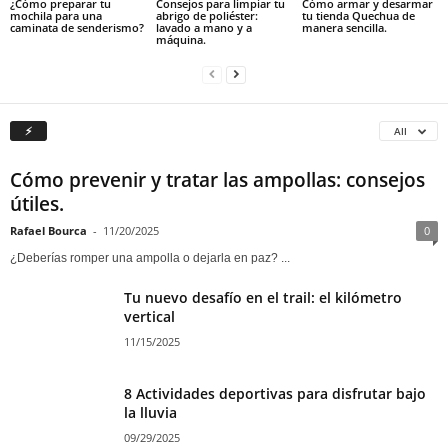
¿Cómo preparar tu
Consejos para limpiar tu
Cómo armar y desarmar
mochila para una
abrigo de poliéster:
tu tienda Quechua de
caminata de senderismo?
lavado a mano y a
manera sencilla.
máquina.
⚡
All
Cómo prevenir y tratar las ampollas: consejos
útiles.
Rafael Bourca
-
11/20/2025
0
¿Deberías romper una ampolla o dejarla en paz? ...
Tu nuevo desafío en el trail: el kilómetro
vertical
11/15/2025
8 Actividades deportivas para disfrutar bajo
la lluvia
09/29/2025